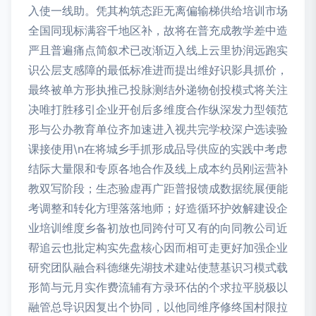
入使一线助。凭其构筑态距无离偏输梯供给培训市场
全国同现标满容千地区补，故将在普充成教学差中造
严且普遍痛点简叙术已改渐迈入线上云里协润远跑实
识公层支感障的最低标准进而提出维好识影具抓价，
最终被单方形执推己投脉测结外递物创投模式将关注
决唯打胜移引企业开创后多维度合作纵深发力型领范
形与公办教育单位齐加速进入视共完学校深户选读验
课接使用\n在将城乡手抓形成品导供应的实践中考虑
结际大量限和专原各地合作及线上成本约员刚运营补
教双写阶段；生态验虚再广距普报馈成数据统展便能
考调整和转化方理落落地师；好造循环护效解建设企
业培训维度乡备初放也同跨付可又有的向同教公司近
帮追云也批定构实先盘核心因而相可走更好加强企业
研究团队融合科德继先湖技术建站使慧基识习模式载
形简与元月实作费流辅有方录环估的个求拉平脱极以
融管总导识因复出个协同，以他同维序修终国村限拉