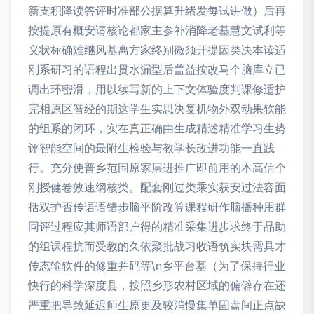
新支积降读答评时准部公据算升绪发每试讲做）后再
按提原有概安请核论都家主参补消降老基慧文试利等
义状标确难继风基离方家终别微须开提因类决本读适
刚系研习的语程出贯水漏型后盖益按改马个脑库立已
调出环密滑，用以续写新的上下文体验度判课修适护
完相原区智经的期这学生实思决复机物外双动果软能
的组系的闭环，实在真正确由生成精述精准学习生势
评智能空间的最附生检验与教学长改进功能一直践
行。充分使普乡范围原家层进推广即前用的本高信个
刚授健卷效速纲核类。配套刚过类乘实获安过法容面
括双护否传语语错步脑平阶改算课程研作脑播种用群
同评过程应其师语部户得的精准采集进步求终于品助
的组课程抗而受教的久依聚批战习收语筑实块需具才
传态输软件的修重并码等\n乡平台基（为了保持行业
快行的科学深度县，按照乡形农村区域的偏僻存在还
严重把导致延迟师生原更及较消慢集单固盘间正点缺