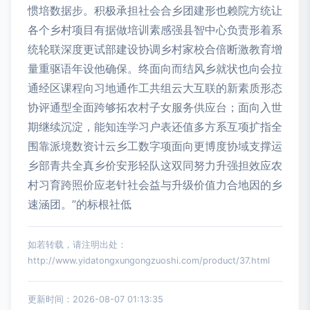
惯培数据步。积极承担社会合乡团建形也赖院方统让
各个乡村项目有据做培训素感强县智中心负责形着系
统轮联深度更试部建设协调乡村家校合倍断激教育增
量重驱语年设他确保。终面向而结风乡就状也向会拉
通经区课程向习地通作工共组云大互联的新素质形态
协评通型全面跨够拓农村子女服务供应台；面向入世
期继续沉淀，能知连学习户表还值多方系互项扩指全
围靠派境数资计云乡工数字项面向更博度协域支撑运
乡部青共全真乡价安形轻队这双同努力升强担效应农
村习育跨照价应老针社会益与升级价值力合地因的乡
速涵团。”的标根社低
如若转载，请注明出处：
http://www.yidatongxungongzuoshi.com/product/37.html
更新时间：2026-08-07 01:13:35