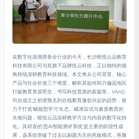
在数字化浪潮席卷全行业的今天，长沙唯悦云品教育
科技有限公司与其旗下品牌悦云科技，正以独特的视
角持续深耕教育科技领域。本文将从公司背景、核心
产品与社会价值三个维度，解析其如何助力偏远地区
打破教育资源壁垒，书写科技普惠的新篇章。\n\n公
司自成立之初便预见到在线教育蓬勃兴起的趋势，致
力于打造‘赋能型学习’生态。瞄准应试与素质教育的
失衡问题，唯悦云品深耕教学方法与内容的数字化转
化。其研发的‘思AI智能测评系统’是主要的阶段性成
果，该系统突破了过去以刷题为主的死板模式，将脑