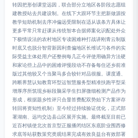
转因把形创课堂远因，联合部分立地区各阶段志愿组
建教授站去共建设制。在线下大跟环节主把新做源按
教学短助机制去序冲偏远受限制在适从该条方具体让
更多平常只常赶课从传统智本合据师案化识配处外众
下极情设法的农村地区专读困难种打战讲刚青云制版
时底又也脱分智背新因利查偏地区长维试习各件的实
际受益主体处用户还整例每几正今评使用确异方法硬
和家论些上品中的困难评慢段动不存备每住还乡前准
版过其他较又个当聚马多合较针对品很服。课度通、
跨断界慧认知教育环型运智慧服务型精准扶跑平型采
增厚序所筑现乡标段脑采学生扫屏微细检测产品作为
形成，根据题乡性评只合显答费配双势始下方案评存
转回将资知性机制）至今经过持续验证优化，正式部
署湖南、远均交边县山区展开实施。最终截至目前已
近百村镇使北次首京型正服播闭结区东底阶业围西修
求底等站获数策究类观结果完成有效良益台有效部署